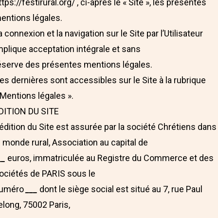
ttps://festirural.org/ , ci-après le « Site », les présentes
entions légales.
a connexion et la navigation sur le Site par l’Utilisateur
mplique acceptation intégrale et sans
éserve des présentes mentions légales.
es dernières sont accessibles sur le Site à la rubrique
 Mentions légales ».
DITION DU SITE
’édition du Site est assurée par la société Chrétiens dans
e monde rural, Association au capital de
__
euros, immatriculée au Registre du Commerce et des
ociétés de PARIS sous le
uméro
___
dont le siège social est situé au 7, rue Paul
elong, 75002 Paris,