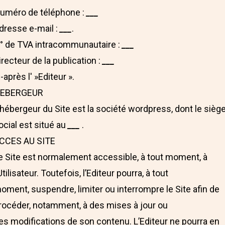
uméro de téléphone :
___
dresse e-mail :
___
.
° de TVA intracommunautaire :
___
irecteur de la publication :
___
i-après l' »Editeur ».
EBERGEUR
’hébergeur du Site est la société wordpress, dont le sièg
ocial est situé au
___
.
CCES AU SITE
e Site est normalement accessible, à tout moment, à
’Utilisateur. Toutefois, l’Editeur pourra, à tout
oment, suspendre, limiter ou interrompre le Site afin de
rocéder, notamment, à des mises à jour ou
es modifications de son contenu. L’Editeur ne pourra en